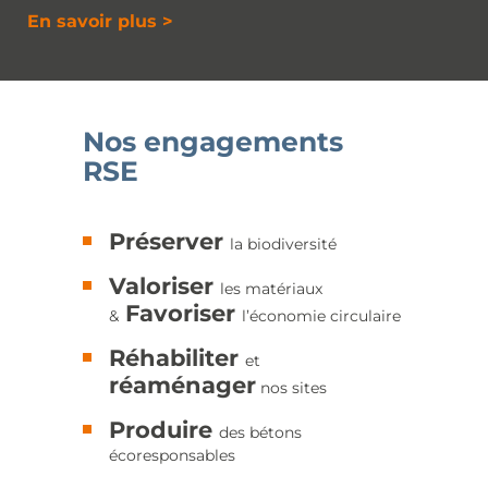
En savoir plus >
Nos engagements
RSE
Préserver
la biodiversité
Valoriser
les matériaux
F
avoriser
&
l’économie circulaire
Réhabiliter
et
réaménager
nos sites
Produire
des bétons
écoresponsables