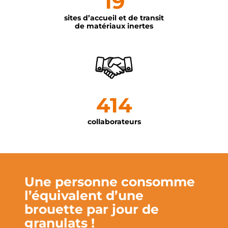
19
sites d’accueil et de transit
de matériaux inertes
414
collaborateurs
Une personne consomme
l’équivalent d’une
brouette par jour de
granulats !