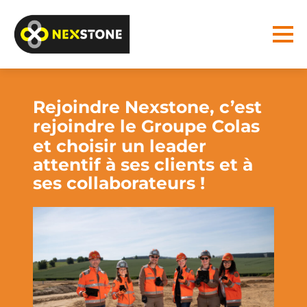
Rejoindre Nexstone, c’est
rejoindre le
Groupe Colas
et choisir un leader
attentif à ses clients et à
ses collaborateurs !