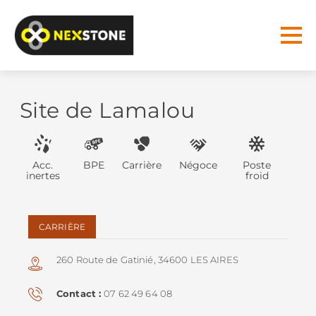
Site de Lamalou
Acc.
BPE
Carrière
Négoce
Poste
inertes
froid
CARRIÈRE
260 Route de Gatinié, 34600 LES AIRES
Contact
07 62 49 64 08