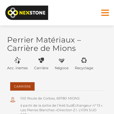
Perrier Matériaux –
Carrière de Mions
Acc. inertes
Carrière
Négoce
Recyclage
CARRIÈRE
100 Route de Corbas, 69780 MIONS
à partir de la sortie de l’A46 SudÉchangeur n° 13 «
Les Pierres Blanches »Direction Z.I. LYON SUD