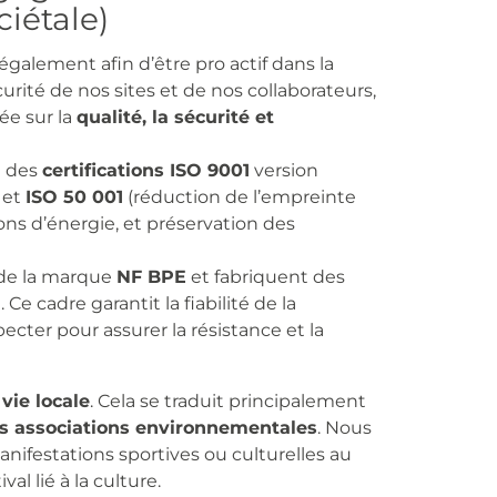
ciétale)
également afin d’être pro actif dans la
rité de nos sites et de nos collaborateurs,
e sur la
qualité, la sécurité et
n des
certifications ISO 9001
version
1
et
ISO 50 001
(réduction de l’empreinte
s d’énergie, et préservation des
e de la marque
NF BPE
et fabriquent des
N
. Ce cadre garantit la fiabilité de la
pecter pour assurer la résistance et la
vie locale
. Cela se traduit principalement
les associations environnementales
. Nous
festations sportives ou culturelles au
al lié à la culture.